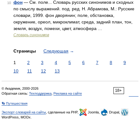
фон
— См. поле... Словарь русских синонимов и сходных
10
по смыслу выражений. под. ред. Н. Абрамова, М.: Русские
словари, 1999. фон дворянин; поле, обстановка,
окружение, ореол, микроклимат, среда, задний план, тон,
земля, воздух, помехи, цвет, атмосфера …
Словарь синонимов
Страницы
Следующая
→
1
2
3
4
5
6
7
8
9
10
11
12
13
© Академик, 2000-2026
18+
Обратная связь:
Техподдержка
,
Реклама на сайте
👣 Путешествия
Экспорт словарей на сайты
, сделанные на PHP,
Joomla,
Drupal,
WordPress, MODx.