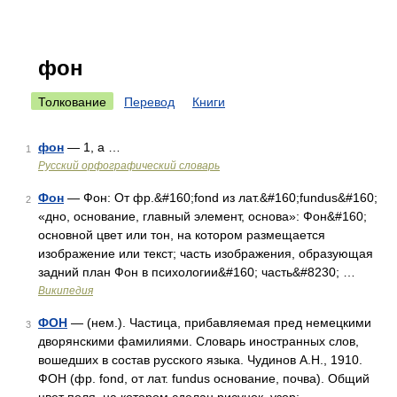
фон
Толкование
Перевод
Книги
фон
— 1, а …
1
Русский орфографический словарь
Фон
— Фон: От фр.&#160;fond из лат.&#160;fundus&#160;
2
«дно, основание, главный элемент, основа»: Фон&#160;
основной цвет или тон, на котором размещается
изображение или текст; часть изображения, образующая
задний план Фон в психологии&#160; часть&#8230; …
Википедия
ФОН
— (нем.). Частица, прибавляемая пред немецкими
3
дворянскими фамилиями. Словарь иностранных слов,
вошедших в состав русского языка. Чудинов А.Н., 1910.
ФОН (фр. fond, от лат. fundus основание, почва). Общий