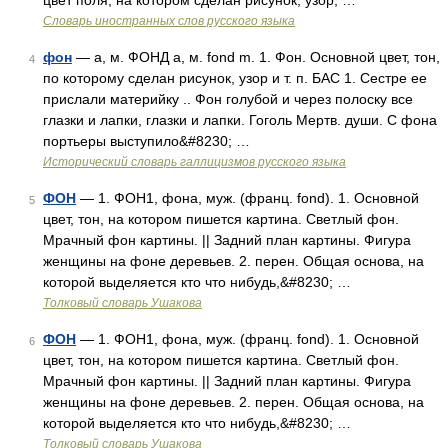
цвет поля, на котором сделан рисунок, узор; …
Словарь иностранных слов русского языка
фон
— а, м. ФОНД а, м. fond m. 1. Фон. Основной цвет, тон,
4
по которому сделан рисунок, узор и т. п. БАС 1. Сестре ее
прислали материйку .. Фон голубой и через полоску все
глазки и лапки, глазки и лапки. Гоголь Мертв. души. С фона
портьеры выступило&#8230; …
Исторический словарь галлицизмов русского языка
ФОН
— 1. ФОН1, фона, муж. (франц. fond). 1. Основной
5
цвет, тон, на котором пишется картина. Светлый фон.
Мрачный фон картины. || Задний план картины. Фигура
женщины на фоне деревьев. 2. перен. Общая основа, на
которой выделяется кто что нибудь,&#8230; …
Толковый словарь Ушакова
ФОН
— 1. ФОН1, фона, муж. (франц. fond). 1. Основной
6
цвет, тон, на котором пишется картина. Светлый фон.
Мрачный фон картины. || Задний план картины. Фигура
женщины на фоне деревьев. 2. перен. Общая основа, на
которой выделяется кто что нибудь,&#8230; …
Толковый словарь Ушакова