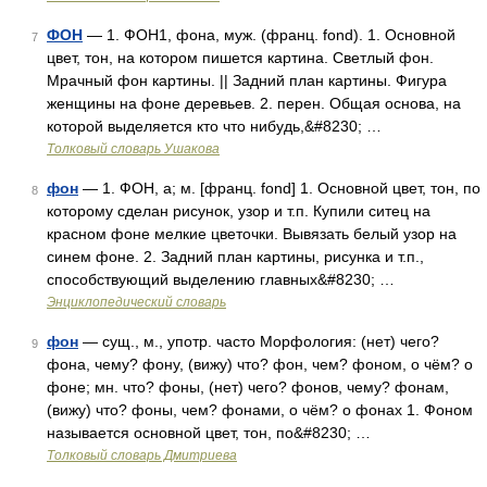
ФОН
— 1. ФОН1, фона, муж. (франц. fond). 1. Основной
7
цвет, тон, на котором пишется картина. Светлый фон.
Мрачный фон картины. || Задний план картины. Фигура
женщины на фоне деревьев. 2. перен. Общая основа, на
которой выделяется кто что нибудь,&#8230; …
Толковый словарь Ушакова
фон
— 1. ФОН, а; м. [франц. fond] 1. Основной цвет, тон, по
8
которому сделан рисунок, узор и т.п. Купили ситец на
красном фоне мелкие цветочки. Вывязать белый узор на
синем фоне. 2. Задний план картины, рисунка и т.п.,
способствующий выделению главных&#8230; …
Энциклопедический словарь
фон
— сущ., м., употр. часто Морфология: (нет) чего?
9
фона, чему? фону, (вижу) что? фон, чем? фоном, о чём? о
фоне; мн. что? фоны, (нет) чего? фонов, чему? фонам,
(вижу) что? фоны, чем? фонами, о чём? о фонах 1. Фоном
называется основной цвет, тон, по&#8230; …
Толковый словарь Дмитриева