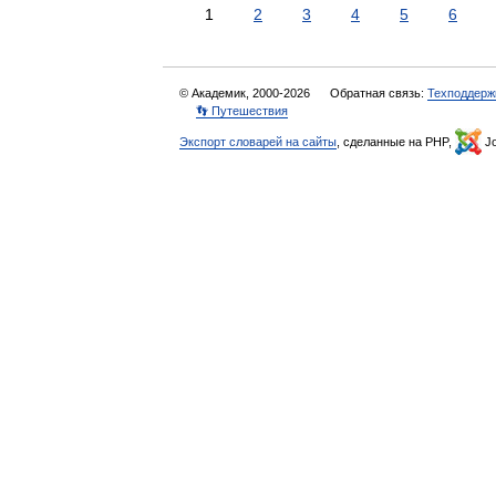
1
2
3
4
5
6
© Академик, 2000-2026
Обратная связь:
Техподдерж
👣 Путешествия
Экспорт словарей на сайты
, сделанные на PHP,
Jo