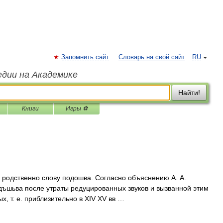
Запомнить сайт
Словарь на свой сайт
RU
едии на Академике
Найти!
Книги
Игры ⚽
родственно слову подошва. Согласно объяснению А. А.
дъшьва после утраты редуцированных звуков и вызванной этим
, т. е. приблизительно в XIV XV вв …