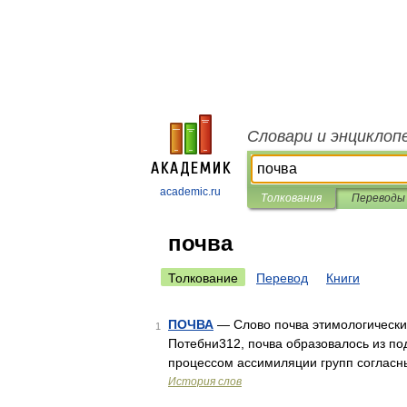
Словари и энциклоп
academic.ru
Толкования
Переводы
почва
Толкование
Перевод
Книги
ПОЧВА
— Слово почва этимологически 
1
Потебни312, почва образовалось из по
процессом ассимиляции групп согласных
История слов