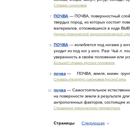
Словарь синонимов
ПОЧВА
— ПОЧВА, поверхностный слой 
7
твердых пород, из которых состоит пов
материалов, отложившихся в ходе ВЫ
Научно-технический энциклопедический сло
ПОЧВА
— колеблется под ногами у кого.
8
уходит из под ног у кого. Разг. Чьё л.
уверенность в своём положении или ус
Большой словарь русских поговорок
почва
— ПОЧВА, земля, книжн. грун
9
Словарь-тезаурус синонимов русской речи
почва
— Самостоятельное естественно
10
на поверхности земли в результате дли
антропогенных факторов, состоящее и
Справочник технического переводчика
Страницы
Следующая
→