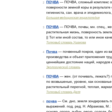
ПОЧВА
— ПОЧВА, сложный комплекс ор
2
поверхности земной коры в результате 
гигиениста, сан. врача и эпидемиолога
Большая медицинская энциклопедия
ПОЧВА
— ПОЧВА, почвы, мн. спец., жен
3
растительная жизнь, поверхность земли
|| Тот или иной состав, то или иное ка
Толковый словарь Ушакова
Почва
— почвенный покров, один из в
4
производства и объект приложения тру
ценнейшее достояние наций, народов и
Экологический словарь
ПОЧВА
— жен. (от почивать, лежать?) п
5
по возвышенью, уровню, как основанье
растительный перегной, теплая, жарка
Толковый словарь Даля
почва
— См. дно, земля зондировать п
6
выражений. под. ред. Н. Абрамова, М.: 
основа, опора, зыбун, регур, солоди, 