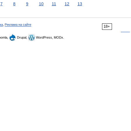
7
8
9
10
11
12
13
ка
,
Реклама на сайте
18+
omla,
Drupal,
WordPress, MODx.