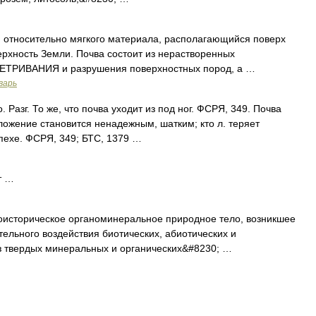
относительно мягкого материала, располагающийся поверх
ерхность Земли. Почва состоит из нерастворенных
ВЕТРИВАНИЯ и разрушения поверхностных пород, а …
варь
 Разг. То же, что почва уходит из под ног. ФСРЯ, 349. Почва
 положение становится ненадежным, шатким; кто л. теряет
пехе. ФСРЯ, 349; БТС, 1379 …
т …
историческое органоминеральное природное тело, возникшее
тельного воздействия биотических, абиотических и
з твердых минеральных и органических&#8230; …