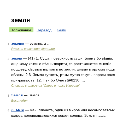
земля
Толкование
Перевод
Книги
земля́к
— земляк, а …
1
Русское словесное ударение
земля
— (41) 1. Суша, поверхность суши: Боянъ бо вѣщіи,
2
аще кому хотяше пѣснь творити, то растѣкашется мыслію
по древу, сѣрымъ вълкомъ по земли, шизымъ орломъ подъ
облакы. 2 3. Земля тутнетъ, рѣкы мутно текуть, пороси поля
прикрываютъ. 12. Тъи бо Олегъ&#8230; …
Словарь-справочник "Слово о полку Игореве"
Земля
— Земля …
3
Википедия
ЗЕМЛЯ
— жен. планета, один из миров или несамосветлых
4
шаров, коловращающихся вокруг солнца. Земля наша