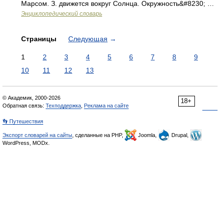
Марсом. З. движется вокруг Солнца. Окружность&#8230; …
Энциклопедический словарь
Страницы
Следующая
→
1
2
3
4
5
6
7
8
9
10
11
12
13
© Академик, 2000-2026
18+
Обратная связь:
Техподдержка
,
Реклама на сайте
👣 Путешествия
Экспорт словарей на сайты
, сделанные на PHP,
Joomla,
Drupal,
WordPress, MODx.