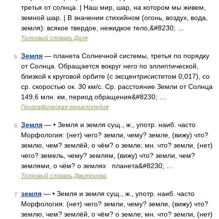
третья от солнца. | Наш мир, шар, на котором мы живем,
земной шар. | В значении стихийном (огонь, воздух, вода,
земля): всякое твердое, нежидкое тело,&#8230; …
Толковый словарь Даля
Земля
— планета Солнечной системы, третья по порядку
5
от Солнца. Обращается вокруг него по эллиптической,
близкой к круговой орбите (с эксцентрисистетом 0,017), со
ср. скоростью ок. 30 км/с. Ср. расстояние Земли от Солнца
149,6 млн. км, период обращения&#8230; …
Географическая энциклопедия
Земля
— • Земля и земля сущ., ж., употр. наиб. часто
6
Морфология: (нет) чего? земли, чему? земле, (вижу) что?
землю, чем? землёй, о чём? о земле; мн. что? земли, (нет)
чего? земель, чему? землям, (вижу) что? земли, чем?
землями, о чём? о землях планета&#8230; …
Толковый словарь Дмитриева
земля
— • Земля и земля сущ., ж., употр. наиб. часто
7
Морфология: (нет) чего? земли, чему? земле, (вижу) что?
землю, чем? землёй, о чём? о земле; мн. что? земли, (нет)